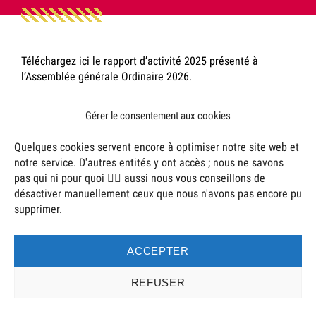
Téléchargez ici le rapport d’activité 2025 présenté à
l’Assemblée générale Ordinaire 2026.
Présentation AG 2026
Télécharger
Gérer le consentement aux cookies
Posté
le
Communication
3 juillet 2026
Quelques cookies servent encore à optimiser notre site web et
par
notre service. D'autres entités y ont accès ; nous ne savons
pas qui ni pour quoi 🤷‍♂️ aussi nous vous conseillons de
désactiver manuellement ceux que nous n'avons pas encore pu
supprimer.
2026 © VRAC Saint-Paul
Mentions Légales
ACCEPTER
REFUSER